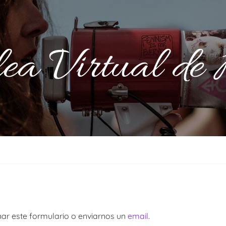
a Virtual de
nar este formulario o enviarnos un
email
.