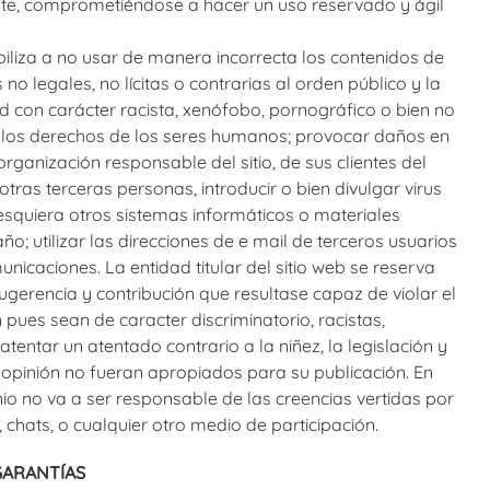
e, comprometiéndose a hacer un uso reservado y ágil
liza a no usar de manera incorrecta los contenidos de
 no legales, no lícitas o contrarias al orden público y la
d con carácter racista, xenófobo, pornográfico o bien no
ra los derechos de los seres humanos; provocar daños en
organización responsable del sitio, de sus clientes del
otras terceras personas, introducir o bien divulgar virus
lesquiera otros sistemas informáticos o materiales
; utilizar las direcciones de e mail de terceros usuarios
icaciones. La entidad titular del sitio web se reserva
ugerencia y contribución que resultase capaz de violar el
n pues sean de caracter discriminatorio, racistas,
entar un atentado contrario a la niñez, la legislación y
u opinión no fueran apropiados para su publicación. En
nio no va a ser responsable de las creencias vertidas por
, chats, o cualquier otro medio de participación.
GARANTÍAS