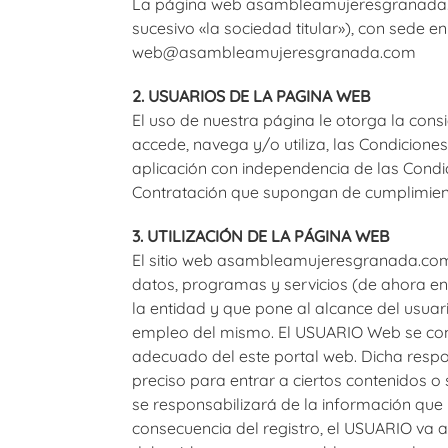
La página web asambleamujeresgranada.co
sucesivo «la sociedad titular»), con sede 
web@asambleamujeresgranada.com
2. USUARIOS DE LA PAGINA WEB
El uso de nuestra página le otorga la co
accede, navega y/o utiliza, las Condicione
aplicación con independencia de las Condic
Contratación que supongan de cumplimient
3. UTILIZACIÓN DE LA PÁGINA WEB
El sitio web asambleamujeresgranada.com 
datos, programas y servicios (de ahora en 
la entidad y que pone al alcance del usuar
empleo del mismo. El USUARIO Web se com
adecuado del este portal web. Dicha respo
preciso para entrar a ciertos contenidos o 
se responsabilizará de la información que 
consecuencia del registro, el USUARIO va 